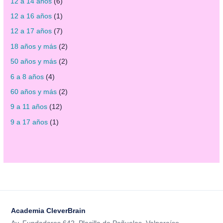
o
o
r
o
o
o
o
o
o
r
12 a 14 años
6
d
d
o
d
d
d
d
d
d
o
12 a 16 años
1
u
u
d
u
u
u
u
u
u
d
12 a 17 años
7
c
c
u
c
c
c
c
c
c
u
18 años y más
2
t
t
c
t
t
t
t
t
t
c
50 años y más
2
o
o
t
o
o
o
o
o
o
t
6 a 8 años
4
s
o
s
s
s
s
s
o
60 años y más
2
s
s
9 a 11 años
12
9 a 17 años
1
Academia CleverBrain