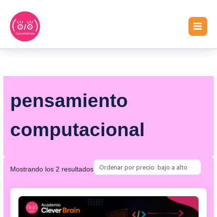
Ir
MAIN
al
MEN
contenido
Ordenado
por
precio:
bajo
a
alto
pensamiento
computacional
Mostrando los 2 resultados